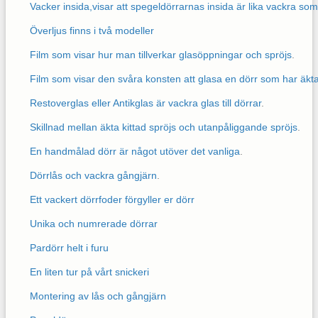
Vacker insida,visar att spegeldörrarnas insida är lika vackra so
Överljus finns i två modeller
Film som visar hur man tillverkar glasöppningar och spröjs
.
Film som visar den svåra konsten att glasa en dörr som har äkta 
Restoverglas eller Antikglas är vackra glas till dörrar
.
Skillnad mellan äkta kittad spröjs och utanpåliggande spröjs
.
En handmålad dörr är något utöver det vanliga
.
Dörrlås och vackra gångjärn
.
Ett vackert dörrfoder förgyller er dörr
Unika och numrerade dörrar
Pardörr helt i furu
En liten tur på vårt snickeri
Montering av lås och gångjärn