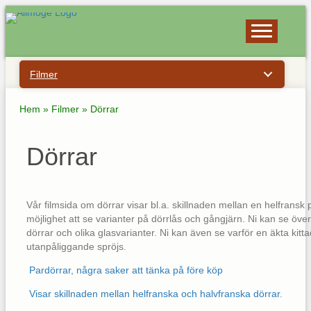
Filmer
Hem
»
Filmer
»
Dörrar
Dörrar
Vår filmsida om dörrar visar bl.a. skillnaden mellan en helfransk 
möjlighet att se varianter på dörrlås och gångjärn. Ni kan se öve
dörrar och olika glasvarianter. Ni kan även se varför en äkta kitt
utanpåliggande spröjs.
Pardörrar, några saker att tänka på före köp
Visar skillnaden mellan helfranska och halvfranska dörrar
.