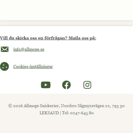
Vill du skicka oss en förfrågan? Maila oss på:
Maila oss på info@allmoge.se
info@allmoge.se
Cookies-inställningar
Cookies-inställningar
© 2026 Allmoge Snickerier, Norsbro Sågmyravägen 22, 793 30
LEKSAND | Tel: 0247-645 80