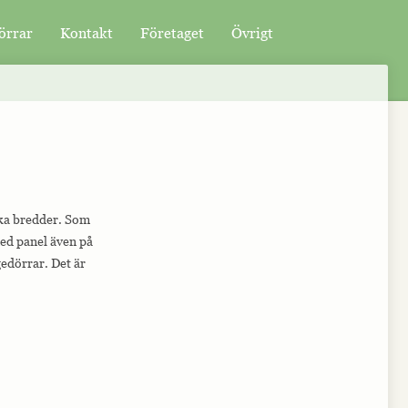
örrar
Kontakt
Företaget
Övrigt
ika bredder. Som
med panel även på
gedörrar. Det är