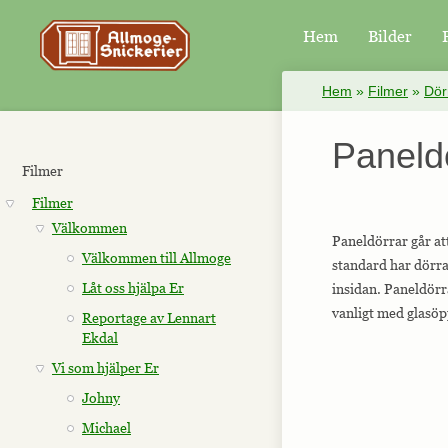
Hem
Bilder
×
Hem
»
Filmer
»
Dör
Paneld
Filmer
Filmer
Välkommen
Paneldörrar går at
Välkommen till Allmoge
standard har dörra
Låt oss hjälpa Er
insidan. Paneldörra
vanligt med glasöp
Reportage av Lennart
Ekdal
Vi som hjälper Er
Johny
Michael