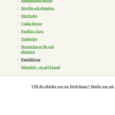
Handmålade dörrar
Dörrlås och gångjärn
Dörrfoder
Unika dörrar
Pardörr i furu
Snickeriet
Montering av lås och
gångjärn
Paneldörrar
Dalagård – en nöjd kund
Vill du skicka oss en förfrågan? Maila oss på: