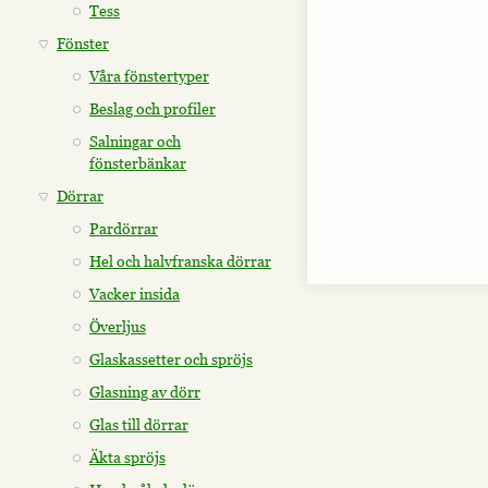
Tess
Fönster
Våra fönstertyper
Beslag och profiler
Salningar och
fönsterbänkar
Dörrar
Pardörrar
Hel och halvfranska dörrar
Vacker insida
Överljus
Glaskassetter och spröjs
Glasning av dörr
Glas till dörrar
Äkta spröjs