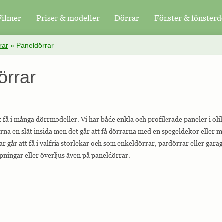
Filmer
Priser & modeller
Dörrar
Fönster & fönsterd
rar
»
Paneldörrar
örrar
t få i många dörrmodeller. Vi har både enkla och profilerade paneler i ol
rna en slät insida men det går att få dörrarna med en spegeldekor eller 
r går att få i valfria storlekar och som enkeldörrar, pardörrar eller gara
pningar eller överljus även på paneldörrar.