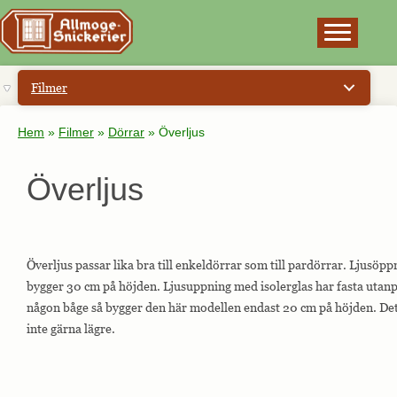
×
Filmer
Hem
»
Filmer
»
Dörrar
»
Överljus
Överljus
Överljus passar lika bra till enkeldörrar som till pardörrar. Ljusöp
bygger 30 cm på höjden. Ljusuppning med isolerglas har fasta utanpål
någon båge så bygger den här modellen endast 20 cm på höjden. Det 
inte gärna lägre.