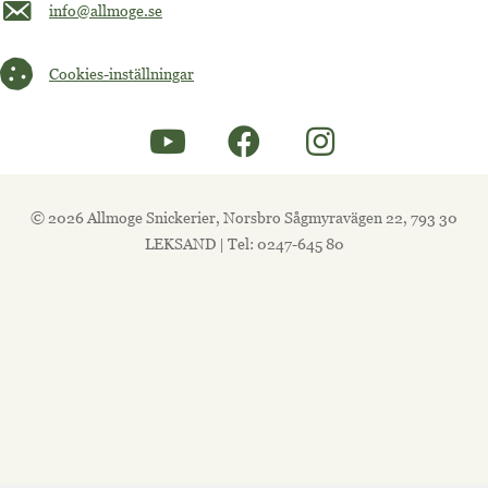
Maila oss på info@allmoge.se
info@allmoge.se
Cookies-inställningar
Cookies-inställningar
© 2026 Allmoge Snickerier, Norsbro Sågmyravägen 22, 793 30
LEKSAND | Tel: 0247-645 80