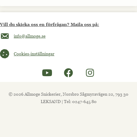
Vill du skicka oss en förfrågan? Maila oss på:
Maila oss på info@allmoge.se
info@allmoge.se
Cookies-inställningar
Cookies-inställningar
© 2026 Allmoge Snickerier, Norsbro Sågmyravägen 22, 793 30
LEKSAND | Tel: 0247-645 80