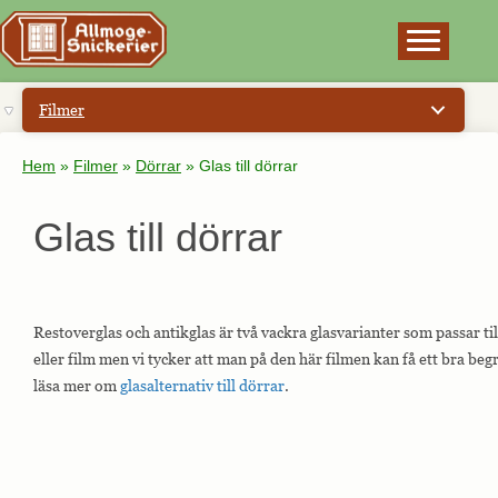
×
Filmer
Hem
»
Filmer
»
Dörrar
»
Glas till dörrar
Glas till dörrar
Restoverglas och antikglas är två vackra glasvarianter som passar till d
eller film men vi tycker att man på den här filmen kan få ett bra beg
läsa mer om
glasalternativ till dörrar
.