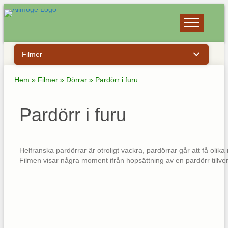
Filmer
Hem
»
Filmer
»
Dörrar
»
Pardörr i furu
Pardörr i furu
Helfranska pardörrar är otroligt vackra, pardörrar går att få olika 
Filmen visar några moment ifrån hopsättning av en pardörr tillverk