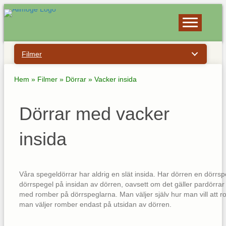
Filmer
Hem
»
Filmer
»
Dörrar
»
Vacker insida
Dörrar med vacker
insida
Våra spegeldörrar har aldrig en slät insida. Har dörren en dörr
dörrspegel på insidan av dörren, oavsett om det gäller pardörra
med romber på dörrspeglarna. Man väljer själv hur man vill att ro
man väljer romber endast på utsidan av dörren.