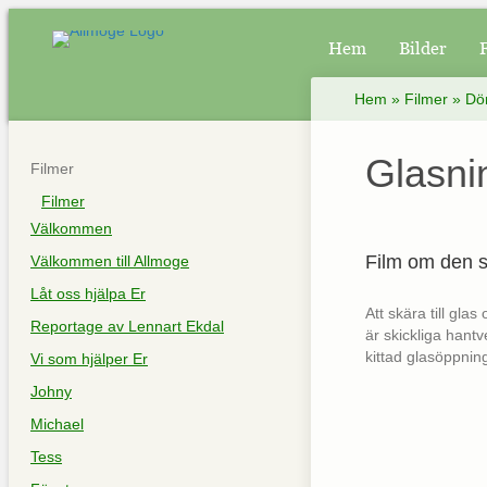
Hem
Bilder
Hem
»
Filmer
»
Dö
Glasni
Filmer
Filmer
Välkommen
Film om den s
Välkommen till Allmoge
Låt oss hjälpa Er
Att skära till gla
Reportage av Lennart Ekdal
är skickliga hant
kittad glasöppnin
Vi som hjälper Er
Johny
Michael
Tess