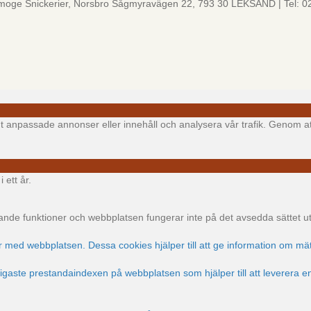
lmoge Snickerier, Norsbro Sågmyravägen 22, 793 30 LEKSAND | Tel: 0
igt anpassade annonser eller innehåll och analysera vår trafik. Genom at
 ett år.
e funktioner och webbplatsen fungerar inte på det avsedda sättet utan
ar med webbplatsen. Dessa cookies hjälper till att ge information om mät
ktigaste prestandaindexen på webbplatsen som hjälper till att leverera