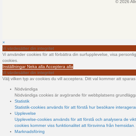
© 2026 Al
×
Vi värdesätter din integritet
Vi använder cookies för att förbättra din surfupplevelse, visa personl
cookies.
Inställningar
Neka alla
Acceptera alla
Vi värdesätter din integritet
Välj vilken typ av cookies du vill acceptera. Ditt val kommer att sparas i
Nödvändiga
Nödvändiga cookies är avgörande för webbplatsens grundläggand
Statistik
Statistik-cookies används för att förstå hur besökare interager
Upplevelse
Upplevelse-cookies används för att förstå och analysera de vi
cookies kommer viss funktionalitet att försvinna från hemsidan.
Marknadsföring