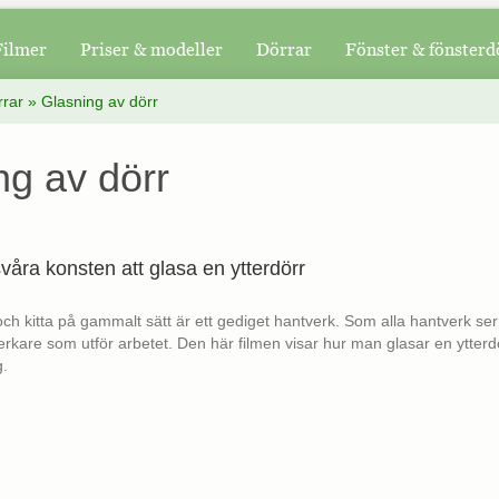
Filmer
Priser & modeller
Dörrar
Fönster & fönsterd
rrar
»
Glasning av dörr
ng av dörr
våra konsten att glasa en ytterdörr
s och kitta på gammalt sätt är ett gediget hantverk. Som alla hantverk ser
verkare som utför arbetet. Den här filmen visar hur man glasar en ytter
g.