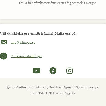
Utsikt från vårt kontorsfönster en tidig och trolsk morgon
Vill du skicka oss en förfrågan? Maila oss på:
Maila oss på info@allmoge.se
info@allmoge.se
Cookies-inställningar
Cookies-inställningar
© 2026 Allmoge Snickerier, Norsbro Sågmyravägen 22, 793 30
LEKSAND | Tel: 0247-645 80