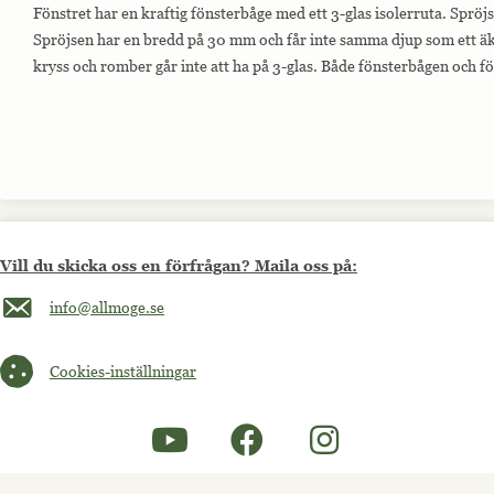
Fönstret har en kraftig fönsterbåge med ett 3-glas isolerruta. Spröj
Spröjsen har en bredd på 30 mm och får inte samma djup som ett äk
kryss och romber går inte att ha på 3-glas. Både fönsterbågen och 
Vill du skicka oss en förfrågan? Maila oss på:
Maila oss på info@allmoge.se
info@allmoge.se
Cookies-inställningar
Cookies-inställningar