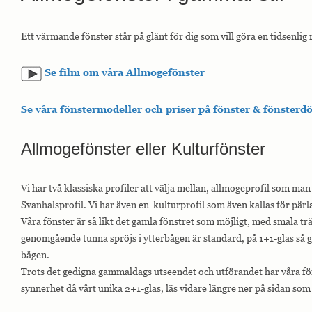
Ett värmande fönster står på glänt för dig som vill göra en tidsenlig 
Se film om våra Allmogefönster
Se våra fönstermodeller och priser på fönster & fönsterd
Allmogefönster eller Kulturfönster
Vi har två klassiska profiler att välja mellan, allmogeprofil som man i 
Svanhalsprofil. Vi har även en kulturprofil som även kallas för pärla
Våra fönster är så likt det gamla fönstret som möjligt, med smala tr
genomgående tunna spröjs i ytterbågen är standard, på 1+1-glas så gå
bågen.
Trots det gedigna gammaldags utseendet och utförandet har våra fön
synnerhet då vårt unika 2+1-glas, läs vidare längre ner på sidan som