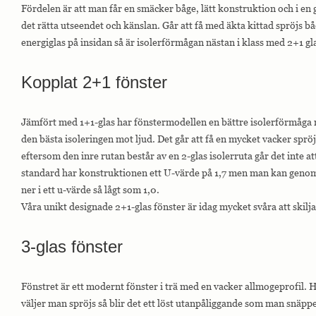
Fördelen är att man får en smäcker båge, lätt konstruktion och i en
det rätta utseendet och känslan. Går att få med äkta kittad spröjs bå
energiglas på insidan så är isolerförmågan nästan i klass med 2+1 gla
Kopplat 2+1 fönster
Jämfört med 1+1-glas har fönstermodellen en bättre isolerförmåga 
den bästa isoleringen mot ljud. Det går att få en mycket vacker sprö
eftersom den inre rutan består av en 2-glas isolerruta går det inte a
standard har konstruktionen ett U-värde på 1,7 men man kan genom 
ner i ett u-värde så lågt som 1,0.
Våra unikt designade 2+1-glas fönster är idag mycket svåra att skilj
3-glas fönster
Fönstret är ett modernt fönster i trä med en vacker allmogeprofil. H
väljer man spröjs så blir det ett löst utanpåliggande som man snäpper