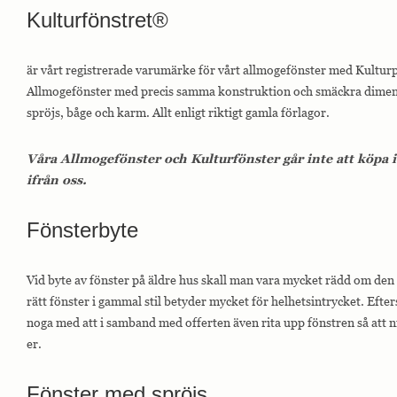
Kulturfönstret®
är vårt registrerade varumärke för vårt allmogefönster med Kulturpr
Allmogefönster med precis samma konstruktion och smäckra dimens
spröjs, båge och karm. Allt enligt riktigt gamla förlagor.
Våra Allmogefönster och Kulturfönster går inte att köpa 
ifrån oss.
Fönsterbyte
Vid byte av fönster på äldre hus skall man vara mycket rädd om den
rätt fönster i gammal stil betyder mycket för helhetsintrycket. Efter
noga med att i samband med offerten även rita upp fönstren så att ni
er.
Fönster med spröjs