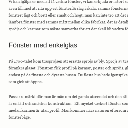
Vi kan hjälpa er med att få vackra fönster, vi kan erbjuda er i stort s
interagerar med
webbplatsen. Dessa
även till med att rita upp ert fönsterförslag i skala, samma fönste
cookies hjälper till
fönstret lågt och brett eller smalt och högt, man kan inte tro att det
att ge information
om mätvärden,
jämföra fönster med samma mått mellan olika fabrikat, det är deta
antal besökare,
spröjs och karmar som måste samverka för att det skall bli vackra f
avvisningsfrekvens,
trafikkälla etc.
Fönster med enkelglas
Upplevelse
Upplevelse-cookies
På 1700-talet kom träspröjsen att ersätta spröjs av bly. Spröjs av trä 
används för att
förankra glaset. Fönstren fick profil på karmar, poster och spröjs, g
förstå och
analysera de
endast på de finaste och dyraste husen. De flesta hus hade igenspik
viktigaste
som gick att öppna.
prestandaindexen
på webbplatsen
som hjälper till att
Passar utmärkt där man är mån om det gamla utseendet och den rät
leverera en bättre
är en lätt och smäcker konstruktion. Ett mycket vackert fönster som
användarupplevelse
för besökarna. Om
medan karmen är utan profil. Man kommer nära naturen eftersom al
du nekar dessa
fönsterbåge.
cookies kommer
viss funktionalitet
att försvinna från