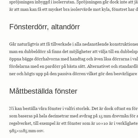
spröjsningen inbyggd i isolerrutan. Spröjsningen går dock inte att 
är att man kan få ett mycket bra isolervärde mot kyla, fönstret har 
Fönsterdörr, altandörr
Går naturligtvis att få tillverkade i alla nedanstående konstruktion
man en dubbeldörr så finns det möjligheter att välja till en dubbels
öppna bägge dörrhalvorna med handtag och även låsa dörrarna i valfr
fördelarna med en pardörr på bästa sätt. Alternativet och standardl
ner och högts upp på den passiva dörren vilket gör den besvärligare 
Måttbeställda fönster
Ni kan beställa våra fönster i valfri storlek. Det är dock oftast en f
som baseras på hela decimetrar med avdrag på 15 mm drevmån för 
regelverket, till exempel är ett fönster som är 10×10 är i verkligh
985×1185 mm osv.