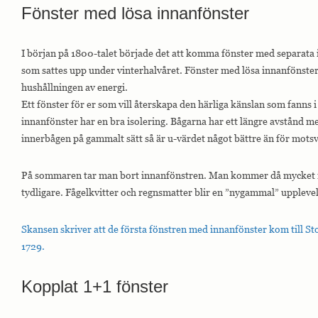
Fönster med lösa innanfönster
hemsidan.
I början på 1800-talet började det att komma fönster med separata 
Marknadsföring
som sattes upp under vinterhalvåret. Fönster med lösa innanfönster
Marknadsförings-
cookies används
hushållningen av energi.
för att leverera
Ett fönster för er som vill återskapa den härliga känslan som fanns 
besökare med
anpassade
innanfönster har en bra isolering. Bågarna har ett längre avstånd m
annonser baserat
innerbågen på gammalt sätt så är u-värdet något bättre än för mots
på de sidor de
besökte tidigare
och analysera
På sommaren tar man bort innanfönstren. Man kommer då mycket n
effektiviteten i
annonskampanjen.
tydligare. Fågelkvitter och regnsmatter blir en ”nygammal” upplevel
Skansen skriver att de första fönstren med innanfönster kom till 
1729.
Kopplat 1+1 fönster