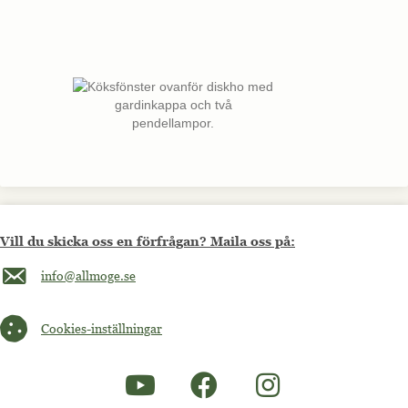
Vill du skicka oss en förfrågan? Maila oss på:
Maila oss på info@allmoge.se
info@allmoge.se
Cookies-inställningar
Cookies-inställningar