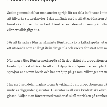
Sedan gammalt så har man använt spröjs för att dela in fönster i min
Nödvändiga
att tillverka stora glasytor. I dag används spröjs till att ge fönstren
Nödvändiga
huset så att huset blir vackert. Fönstren och dess utformning är oft
cookies är
avgörande för
eller ett alldagligt hus.
webbplatsens
grundläggande
funktioner och
För att få vackra fönster så måste fönstret ha äkta kittad spröjs, utan
webbplatsen
ett utseende som är långt ifrån det gamla och vackra fönstret som m
fungerar inte
på det avsedda
sättet utan
När man väljer fönster med spröjs så är det viktigt att proportionerna
dem. Dessa
cookies lagrar
breda. Spröjs skall även ha ett stort djup, är spröjsen bred och plat
inga personligt
spröjsar är 26 mm breda och har ett djup på 32 mm. vilket ger ett s
identifierbara
uppgifter.
Hur spröjsen delar in glasytorna är viktigt för att proportionerna på 
undvika ”liggande” glasrutor. Glasrutor skall vara kvadratiska eller
Statistik
glasen. Väljer man fönster med romber så skall storleken på rombern
Statistik-cookies
används för att
förstå hur besökare