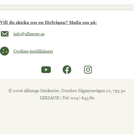
Vill du skicka oss en förfrågan? Maila oss på:
Maila oss på info@allmoge.se
info@allmoge.se
Cookies-inställningar
Cookies-inställningar
© 2026 Allmoge Snickerier, Norsbro Sågmyravägen 22, 793 30
LEKSAND | Tel: 0247-645 80