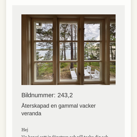
Bildnummer: 243,2
Återskapad en gammal vacker
veranda
Hej
Nu har vi satt in fönstren och vill tacka dig och