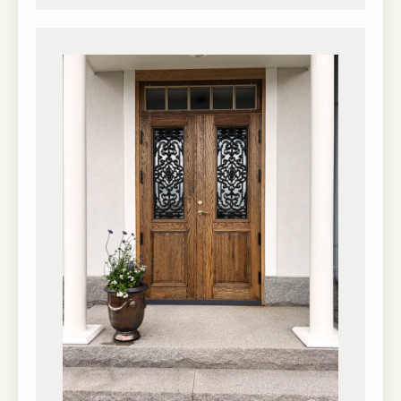
hemsidan.
Marknadsföring
Marknadsförings-
cookies används
för att leverera
besökare med
anpassade
annonser baserat
på de sidor de
besökte tidigare
och analysera
effektiviteten i
annonskampanjen.