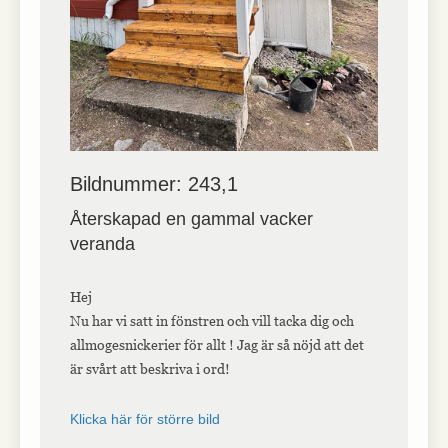
interagerar med
webbplatsen. Dessa
cookies hjälper till
att ge information
om mätvärden,
antal besökare,
avvisningsfrekvens,
trafikkälla etc.
Bildnummer: 243,1
Upplevelse
Upplevelse-cookies
Återskapad en gammal vacker
används för att
veranda
förstå och
analysera de
viktigaste
prestandaindexen
Hej
på webbplatsen
Nu har vi satt in fönstren och vill tacka dig och
som hjälper till att
allmogesnickerier för allt ! Jag är så nöjd att det
leverera en bättre
användarupplevelse
är svårt att beskriva i ord!
för besökarna. Om
du nekar dessa
cookies kommer
Klicka här för större bild
viss funktionalitet
att försvinna från