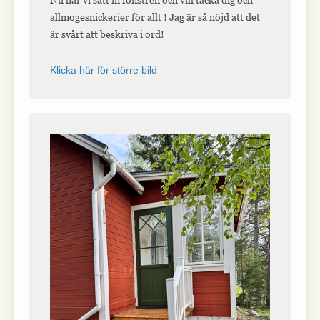
allmogesnickerier för allt ! Jag är så nöjd att det
är svårt att beskriva i ord!
Nödvändiga
Nödvändiga
Klicka här för större bild
cookies är
avgörande för
webbplatsens
grundläggande
funktioner och
webbplatsen
fungerar inte
på det avsedda
sättet utan
dem. Dessa
cookies lagrar
inga personligt
identifierbara
uppgifter.
Statistik
Statistik-cookies
används för att
förstå hur besökare