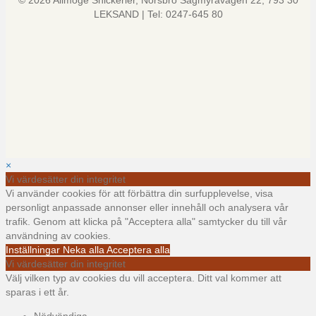
© 2026 Allmoge Snickerier, Norsbro Sågmyravägen 22, 793 30
LEKSAND | Tel: 0247-645 80
×
Vi värdesätter din integritet
Vi använder cookies för att förbättra din surfupplevelse, visa
personligt anpassade annonser eller innehåll och analysera vår
trafik. Genom att klicka på "Acceptera alla" samtycker du till vår
användning av cookies.
Inställningar
Neka alla
Acceptera alla
Vi värdesätter din integritet
Välj vilken typ av cookies du vill acceptera. Ditt val kommer att
sparas i ett år.