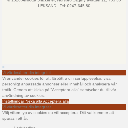
© 2026 Allmoge Snickerier, Norsbro Sågmyravägen 22, 793 30
LEKSAND | Tel: 0247-645 80
×
Vi värdesätter din integritet
Vi använder cookies för att förbättra din surfupplevelse, visa
personligt anpassade annonser eller innehåll och analysera vår
trafik. Genom att klicka på "Acceptera alla" samtycker du till vår
användning av cookies.
Inställningar
Neka alla
Acceptera alla
Vi värdesätter din integritet
Välj vilken typ av cookies du vill acceptera. Ditt val kommer att
sparas i ett år.