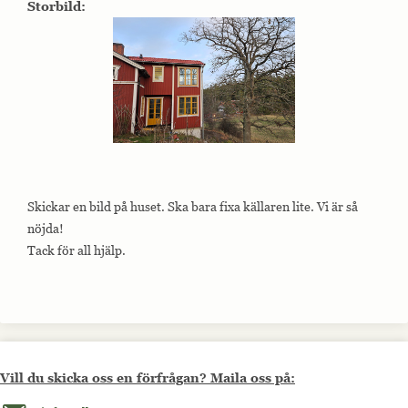
Storbild:
Skickar en bild på huset. Ska bara fixa källaren lite. Vi är så
nöjda!
Tack för all hjälp.
Vill du skicka oss en förfrågan? Maila oss på:
Maila oss på info@allmoge.se