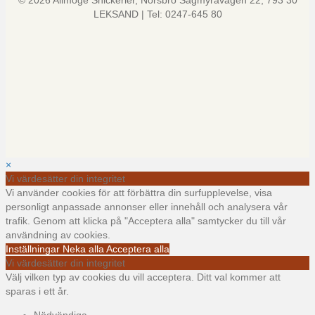
© 2026 Allmoge Snickerier, Norsbro Sågmyravägen 22, 793 30
LEKSAND | Tel: 0247-645 80
×
Vi värdesätter din integritet
Vi använder cookies för att förbättra din surfupplevelse, visa
personligt anpassade annonser eller innehåll och analysera vår
trafik. Genom att klicka på "Acceptera alla" samtycker du till vår
användning av cookies.
Inställningar
Neka alla
Acceptera alla
Vi värdesätter din integritet
Välj vilken typ av cookies du vill acceptera. Ditt val kommer att
sparas i ett år.