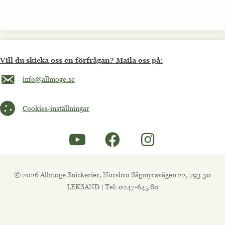
Vill du skicka oss en förfrågan? Maila oss på:
Maila oss på info@allmoge.se
info@allmoge.se
Cookies-inställningar
Cookies-inställningar
© 2026 Allmoge Snickerier, Norsbro Sågmyravägen 22, 793 30
LEKSAND | Tel: 0247-645 80