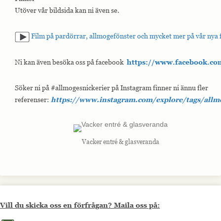
Utöver vår bildsida kan ni även se.
Film på pardörrar, allmogefönster och mycket mer på vår nya 
Ni kan även besöka oss på facebook
https://www.facebook.co
Söker ni på #allmogesnickerier på Instagram finner ni ännu fler
referenser:
https://www.instagram.com/explore/tags/allm
Vacker entré & glasveranda
Vill du skicka oss en förfrågan? Maila oss på:
Maila oss på info@allmoge.se