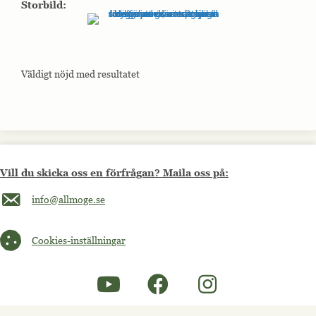
Storbild:
Väldigt nöjd med resultatet
Vill du skicka oss en förfrågan? Maila oss på:
Maila oss på info@allmoge.se
info@allmoge.se
Cookies-inställningar
Cookies-inställningar