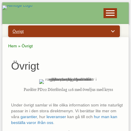
Övrigt
Hem
»
Övrigt
Övrigt
Pardörr PD22 Dörrförslag 116 med överljus med kryss
Under övrigt samlar vi lite olika information som inte naturligt
passar in i den stora direktmenyn. Vi berättar lite mer om
våra
garantier
, hur
leveranser
kan gå till och
hur man kan
beställa varor ifrån oss
.