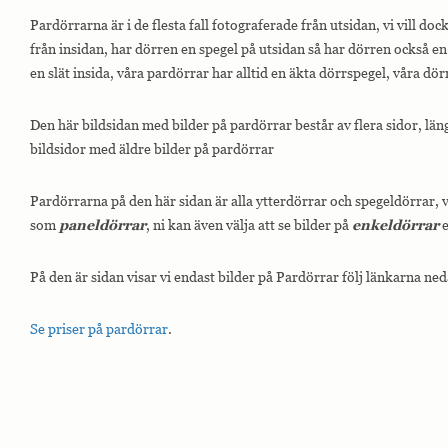
Pardörrarna är i de flesta fall fotograferade från utsidan, vi vill do
från insidan, har dörren en spegel på utsidan så har dörren också en
en slät insida, våra pardörrar har alltid en äkta dörrspegel, våra dör
Den här bildsidan med bilder på pardörrar består av flera sidor, län
bildsidor med äldre bilder på pardörrar
Pardörrarna på den här sidan är alla ytterdörrar och spegeldörrar,
som
paneldörrar
, ni kan även välja att se bilder på
enkeldörrar
e
På den är sidan visar vi endast bilder på Pardörrar följ länkarna ned
Se priser på pardörrar
.