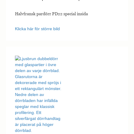
Halvfransk pardörr PD22 special insida
Nödvändiga
Nödvändiga
Klicka här för större bild
cookies är
avgörande för
webbplatsens
grundläggande
funktioner och
webbplatsen
fungerar inte
på det avsedda
sättet utan
dem. Dessa
cookies lagrar
inga personligt
identifierbara
uppgifter.
Statistik
Statistik-cookies
används för att
förstå hur besökare