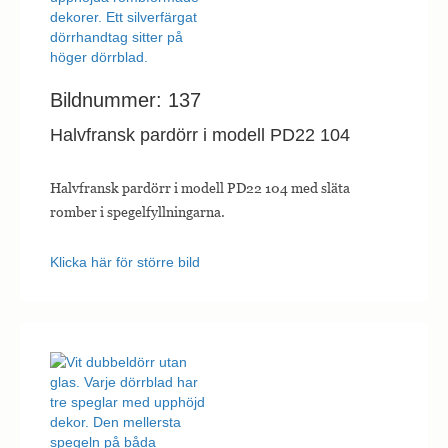
hemsidan.
Marknadsföring
Bildnummer: 137
Marknadsförings-
cookies används
Halvfransk pardörr i modell PD22 104
för att leverera
besökare med
anpassade
annonser baserat
Halvfransk pardörr i modell PD22 104 med släta
på de sidor de
romber i spegelfyllningarna.
besökte tidigare
och analysera
effektiviteten i
Klicka här för större bild
annonskampanjen.