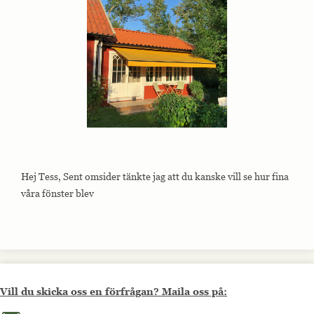
Hej Tess, Sent omsider tänkte jag att du kanske vill se hur fina
våra fönster blev
Vill du skicka oss en förfrågan? Maila oss på:
Maila oss på info@allmoge.se