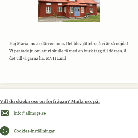
Hej Maria, nu är dörren inne. Det blev jättebra å vi är så nöjda!
Vi pratade ju om att vi skulle få med en burk färg till dörren, å
det vill vi gärna ha. MVH Emil
Vill du skicka oss en förfrågan? Maila oss på:
Maila oss på info@allmoge.se
info@allmoge.se
Cookies-inställningar
Cookies-inställningar