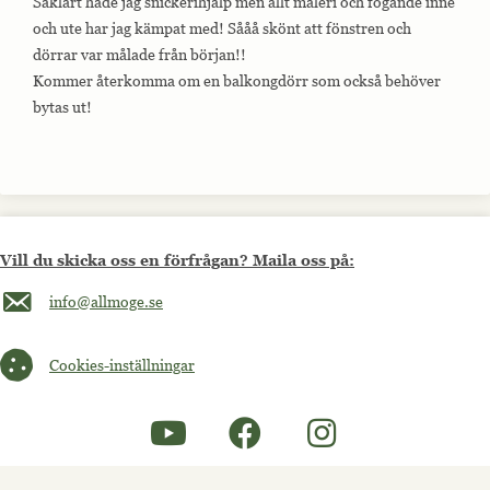
Såklart hade jag snickerihjälp men allt måleri och fogande inne
och ute har jag kämpat med! Sååå skönt att fönstren och
dörrar var målade från början!!
Kommer återkomma om en balkongdörr som också behöver
bytas ut!
Vill du skicka oss en förfrågan? Maila oss på:
Maila oss på info@allmoge.se
info@allmoge.se
Cookies-inställningar
Cookies-inställningar