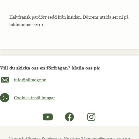
Halvfransk pardörr sedd från insidan. Dörrens utsida ser ni på
bildnummer 121,1.
Vill du skicka oss en förfrågan? Maila oss på:
Maila oss på info@allmoge.se
info@allmoge.se
Cookies-inställningar
Cookies-inställningar
© 2026 Allmoge Snickerier, Norsbro Sågmyravägen 22, 793 30