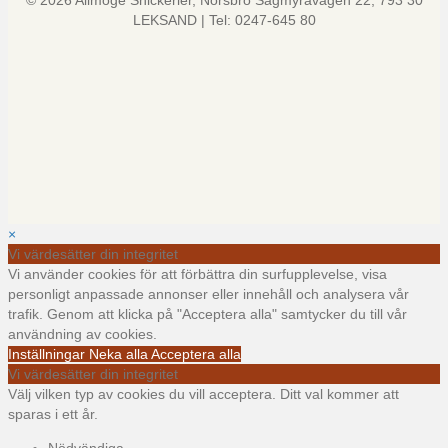
© 2026 Allmoge Snickerier, Norsbro Sågmyravägen 22, 793 30
LEKSAND | Tel: 0247-645 80
×
Vi värdesätter din integritet
Vi använder cookies för att förbättra din surfupplevelse, visa
personligt anpassade annonser eller innehåll och analysera vår
trafik. Genom att klicka på "Acceptera alla" samtycker du till vår
användning av cookies.
Inställningar
Neka alla
Acceptera alla
Vi värdesätter din integritet
Välj vilken typ av cookies du vill acceptera. Ditt val kommer att
sparas i ett år.