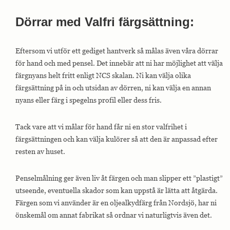
interagerar med
webbplatsen. Dessa
Dörrar med Valfri färgsättning:
cookies hjälper till
att ge information
om mätvärden,
antal besökare,
Eftersom vi utför ett gediget hantverk så målas även våra dörrar
avvisningsfrekvens,
för hand och med pensel. Det innebär att ni har möjlighet att välja
trafikkälla etc.
färgnyans helt fritt enligt NCS skalan. Ni kan välja olika
färgsättning på in och utsidan av dörren, ni kan välja en annan
Upplevelse
nyans eller färg i spegelns profil eller dess fris.
Upplevelse-cookies
används för att
förstå och
Tack vare att vi målar för hand får ni en stor valfrihet i
analysera de
färgsättningen och kan välja kulörer så att den är anpassad efter
viktigaste
resten av huset.
prestandaindexen
på webbplatsen
som hjälper till att
leverera en bättre
Penselmålning ger även liv åt färgen och man slipper ett ”plastigt”
användarupplevelse
utseende, eventuella skador som kan uppstå är lätta att åtgärda.
för besökarna. Om
Färgen som vi använder är en oljealkydfärg från Nordsjö, har ni
du nekar dessa
cookies kommer
önskemål om annat fabrikat så ordnar vi naturligtvis även det.
viss funktionalitet
att försvinna från