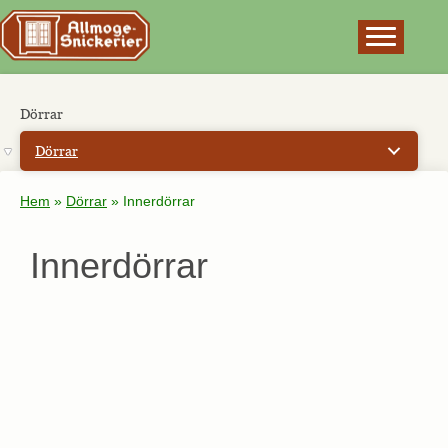
×
Dörrar
Dörrar
Hem
»
Dörrar
»
Innerdörrar
Innerdörrar