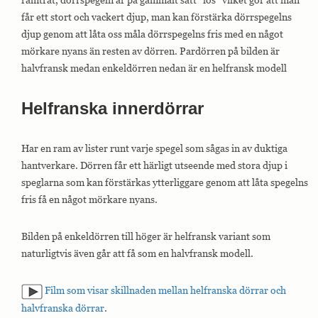
får ett stort och vackert djup, man kan förstärka dörrspegelns
djup genom att låta oss måla dörrspegelns fris med en något
Nödvändiga
mörkare nyans än resten av dörren. Pardörren på bilden är
Nödvändiga
halvfransk medan enkeldörren nedan är en helfransk modell
cookies är
avgörande för
webbplatsens
Helfranska innerdörrar
grundläggande
funktioner och
webbplatsen
fungerar inte
Har en ram av lister runt varje spegel som sågas in av duktiga
på det avsedda
hantverkare. Dörren får ett härligt utseende med stora djup i
sättet utan
dem. Dessa
speglarna som kan förstärkas ytterliggare genom att låta spegelns
cookies lagrar
fris få en något mörkare nyans.
inga personligt
identifierbara
uppgifter.
Bilden på enkeldörren till höger är helfransk variant som
naturligtvis även går att få som en halvfransk modell.
Statistik
Statistik-cookies
Film som visar skillnaden mellan helfranska dörrar och
används för att
halvfranska dörrar
.
förstå hur besökare