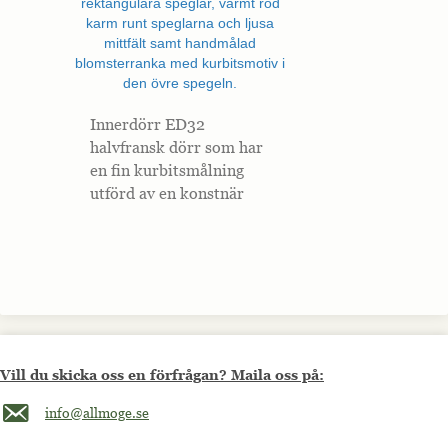
Innerdörr ED32
halvfransk dörr som har
en fin kurbitsmålning
utförd av en konstnär
Vill du skicka oss en förfrågan? Maila oss på:
Maila oss på info@allmoge.se
info@allmoge.se