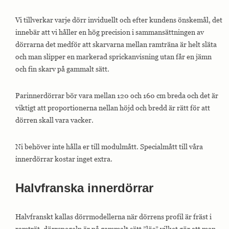
Vi tillverkar varje dörr inviduellt och efter kundens önskemål, det
innebär att vi håller en hög precision i sammansättningen av
dörrarna det medför att skarvarna mellan ramträna är helt släta
och man slipper en markerad sprickanvisning utan får en jämn
och fin skarv på gammalt sätt.
Parinnerdörrar bör vara mellan 120 och 160 cm breda och det är
viktigt att proportionerna nellan höjd och bredd är rätt för att
dörren skall vara vacker.
Ni behöver inte hålla er till modulmått. Specialmått till våra
innerdörrar kostar inget extra.
Halvfranska innerdörrar
Halvfranskt kallas dörrmodellerna när dörrens profil är fräst i
ramträt, dörrspegeln är på gammalt sätt ”lös” vilket gör att man