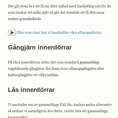
hemsidan.
Det går även bra att få sin dörr målad med linoljefärg och för de
som önskar att måla själv så går det utmärkt att få dörrarna
endast grundmålade.
Marknadsföring
Marknadsförings-
cookies används
Film som visar hur vi handmålar våra allmogedörrar
.
för att leverera
besökare med
anpassade
Gångjärn innerdörrar
annonser baserat
på de sidor de
besökte tidigare
och analysera
På våra innerdörrar sitter det som standard gammeldags
effektiviteten i
tappbärande gångjärn, det finns även allmogegångjärn eller
annonskampanjen.
kulturgångjärn att välja mellan.
Lås innerdörrar
Vi använder oss av gammeldags FAS lås, önskas andra alternativ
så ordnar vi naturligtvis äve detta, varför inte ett gammaldags
kammarlås?