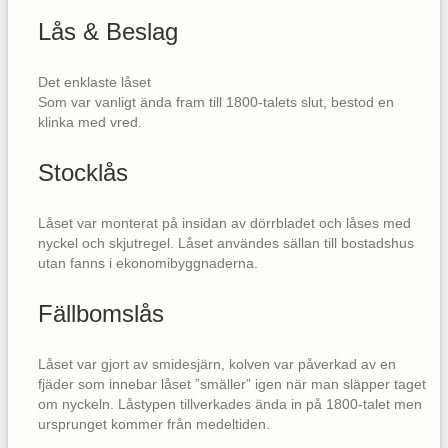
Lås & Beslag
Det enklaste låset
Som var vanligt ända fram till 1800-talets slut, bestod en
klinka med vred.
Stocklås
Låset var monterat på insidan av dörrbladet och låses med
nyckel och skjutregel. Låset användes sällan till bostadshus
utan fanns i ekonomibyggnaderna.
Fällbomslås
Låset var gjort av smidesjärn, kolven var påverkad av en
fjäder som innebar låset ”smäller” igen när man släpper taget
om nyckeln. Låstypen tillverkades ända in på 1800-talet men
ursprunget kommer från medeltiden.