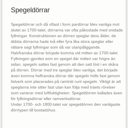
Spegeldörrar
Spegeldörrar och då oftast i form pardörrar blev vanliga mot
slutet av 1700-talet, dörrarna var ofta påkostade med snidade
fyllningar. Konstruktionen av dörren speglar dess ålder, de
äldsta dörrarna hade två eller fyra lika stora speglar eller
rättare sagt fyllningar som då var utanpåliggande.
Halvfranska dörrar började komma vid mitten av 1700-talet.
Fyllningen gjordes som en spegel där mitten var högre än
sidan, spegeln sattes fast genom att den satt löst i en skåra
på dörren. Dörrar med tre speglar blev vanliga, det började
även komma helfranska dörrar där spegeln hölls fast genom
listverk som placerades på ramträt runt spegeln. Viktigt är att
speglarna inte sitter fast utan kan följa med träets rörelser
som varierar med luftfuktigheten. Spegeldörren kallades även
för fyllningsdörrar eller ramverksdörrar.
Under 1700- och 1800-talet var spegeldörren den vanligaste
dörrtypen till bostadshus.