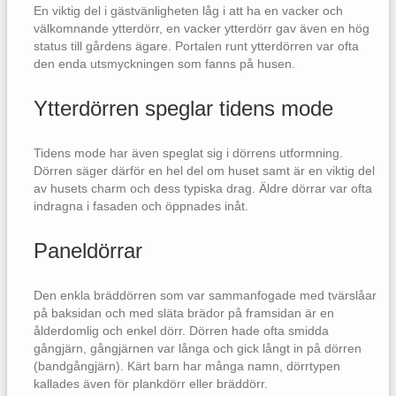
En viktig del i gästvänligheten låg i att ha en vacker och
välkomnande ytterdörr, en vacker ytterdörr gav även en hög
status till gårdens ägare. Portalen runt ytterdörren var ofta
den enda utsmyckningen som fanns på husen.
Ytterdörren speglar tidens mode
Tidens mode har även speglat sig i dörrens utformning.
Dörren säger därför en hel del om huset samt är en viktig del
av husets charm och dess typiska drag. Äldre dörrar var ofta
indragna i fasaden och öppnades inåt.
Paneldörrar
Den enkla bräddörren som var sammanfogade med tvärslåar
på baksidan och med släta brädor på framsidan är en
ålderdomlig och enkel dörr. Dörren hade ofta smidda
gångjärn, gångjärnen var långa och gick långt in på dörren
(bandgångjärn). Kärt barn har många namn, dörrtypen
kallades även för plankdörr eller bräddörr.