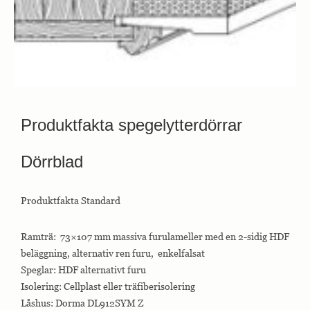
Produktfakta spegelytterdörrar
Dörrblad
Produktfakta Standard
Ramträ: 73×107 mm massiva furulameller med en 2-sidig HDF
beläggning, alternativ ren furu, enkelfalsat
Speglar: HDF alternativt furu
Isolering: Cellplast eller träfiberisolering
Låshus: Dorma DL912SYM Z