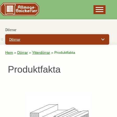
×
Dörrar
Dörrar
Hem
»
Dörrar
»
Ytterdörrar
»
Produktfakta
Produktfakta