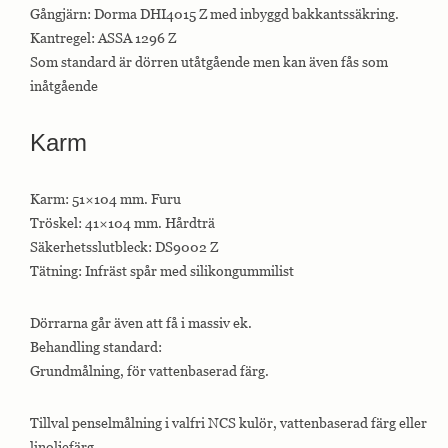
Gångjärn: Dorma DHI4015 Z med inbyggd bakkantssäkring.
Kantregel: ASSA 1296 Z
Som standard är dörren utåtgående men kan även fås som
inåtgående
Karm
Karm: 51×104 mm. Furu
Tröskel: 41×104 mm. Hårdträ
Säkerhetsslutbleck: DS9002 Z
Tätning: Infräst spår med silikongummilist
Dörrarna går även att få i massiv ek.
Behandling standard:
Grundmålning, för vattenbaserad färg.
Tillval penselmålning i valfri NCS kulör, vattenbaserad färg eller
linoljefärg