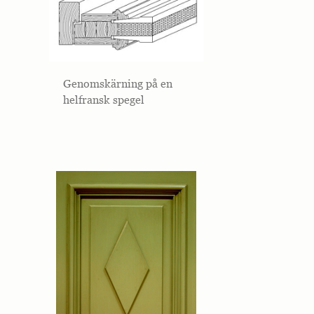
hemsidan.
Marknadsföring
Marknadsförings-
cookies används
Genomskärning på en
för att leverera
helfransk spegel
besökare med
anpassade
annonser baserat
på de sidor de
besökte tidigare
och analysera
effektiviteten i
annonskampanjen.