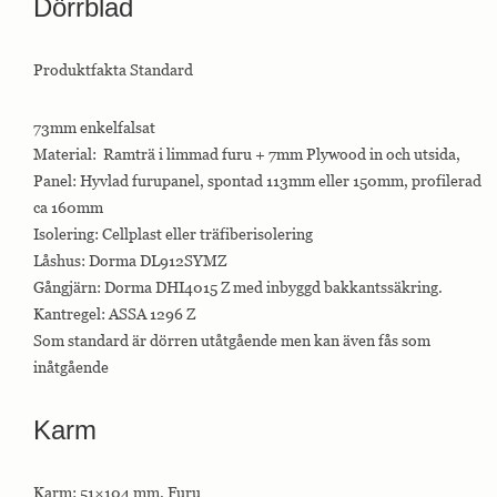
Dörrblad
Produktfakta Standard
Nödvändiga
Nödvändiga
cookies är
73mm enkelfalsat
avgörande för
webbplatsens
Material: Ramträ i limmad furu + 7mm Plywood in och utsida,
grundläggande
Panel: Hyvlad furupanel, spontad 113mm eller 150mm, profilerad
funktioner och
webbplatsen
ca 160mm
fungerar inte
Isolering: Cellplast eller träfiberisolering
på det avsedda
Låshus: Dorma DL912SYMZ
sättet utan
dem. Dessa
Gångjärn: Dorma DHI4015 Z med inbyggd bakkantssäkring.
cookies lagrar
Kantregel: ASSA 1296 Z
inga personligt
identifierbara
Som standard är dörren utåtgående men kan även fås som
uppgifter.
inåtgående
Karm
Statistik
Statistik-cookies
används för att
förstå hur besökare
Karm: 51×104 mm. Furu