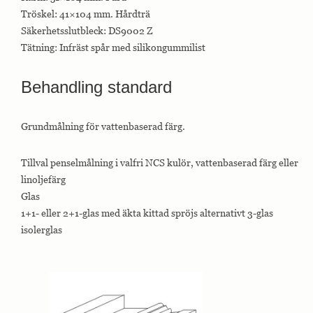
interagerar med
Tröskel: 41×104 mm. Hårdträ
webbplatsen. Dessa
cookies hjälper till
Säkerhetsslutbleck: DS9002 Z
att ge information
Tätning: Infräst spår med silikongummilist
om mätvärden,
antal besökare,
avvisningsfrekvens,
Behandling standard
trafikkälla etc.
Grundmålning för vattenbaserad färg.
Upplevelse
Upplevelse-cookies
används för att
Tillval penselmålning i valfri NCS kulör, vattenbaserad färg eller
förstå och
linoljefärg
analysera de
viktigaste
Glas
prestandaindexen
1+1- eller 2+1-glas med äkta kittad spröjs alternativt 3-glas
på webbplatsen
isolerglas
som hjälper till att
leverera en bättre
användarupplevelse
för besökarna. Om
du nekar dessa
cookies kommer
viss funktionalitet
att försvinna från