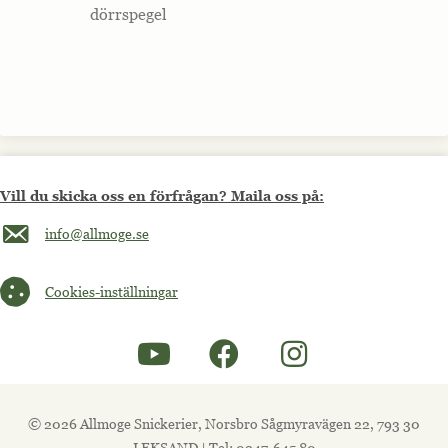
dörrspegel
Vill du skicka oss en förfrågan? Maila oss på:
Maila oss på info@allmoge.se
info@allmoge.se
Cookies-inställningar
Cookies-inställningar
© 2026 Allmoge Snickerier, Norsbro Sågmyravägen 22, 793 30
LEKSAND | Tel: 0247-645 80