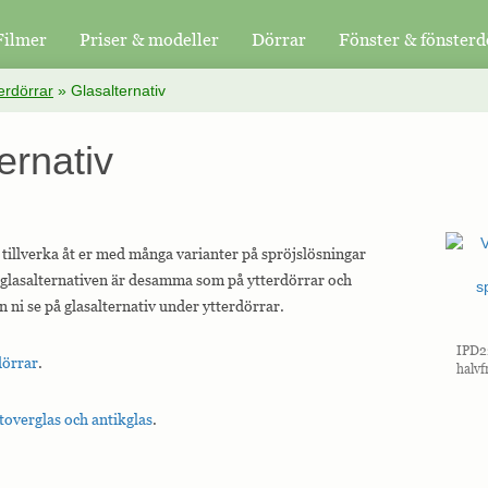
Filmer
Priser & modeller
Dörrar
Fönster & fönsterd
erdörrar
»
Glasalternativ
ernativ
 tillverka åt er med många varianter på spröjslösningar
, glasalternativen är desamma som på ytterdörrar och
n ni se på glasalternativ under ytterdörrar.
IPD22
 dörrar
.
halvf
toverglas och antikglas
.