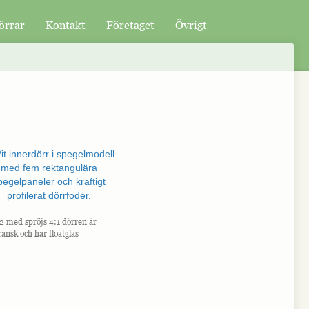
örrar
Kontakt
Företaget
Övrigt
 med spröjs 4:1 dörren är
ransk och har floatglas