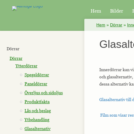
Hem
Bilder
×
Hem
»
Dörrar
»
Inn
Glasalt
Dörrar
Dörrar
Ytterdörrar
Innerdörrar kan vi
Spegeldörrar
och glasalternativ
Paneldörrar
dessa alternativ ka
Överljus och sidoljus
Glasalternativ till
Produktfakta
Lås och beslag
Film som visar res
Ytbehandling
Glasalternativ