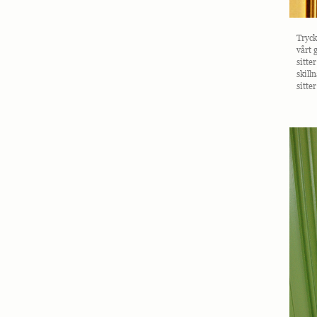
Tryck
vårt 
sitter
skill
sitte