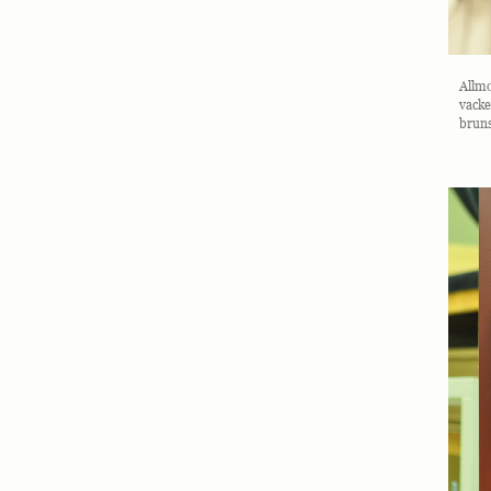
Allm
vacke
bruns