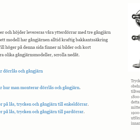
r och höjder levereras våra ytterdörrar med tre gångjärn
ett modell har gångjärnen alltid kraftig bakkantssäkring
ill höger på denna sida finner ni bilder och kort
a olika gångjärnsmodeller, scrolla nedåt.
r dörrlås och gångjärn
Tryck
obeha
r hur man monterar dörrlås och gångjärn
.
tillv
1800-
detta
er på lås, trycken och gångjärn till enkeldörrar
.
mitte
er på lås, trycken och gångjärn till pardörrar
.
1900-
utför
innan