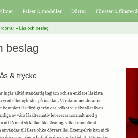
Filmer
Priser & modeller
Dörrar
Fönster & fönsterd
erdörrar
»
Lås och beslag
h beslag
lås & trycke
ar ingår alltid standardgångjärn och en enklare låskista
n vred eller cylinder på insidan. Vi rekommenderar er
ett komplett lås färdigt från oss, vilket vi självfallet även
mtliga av våra låsalternativ levereras normalt med 3
n att få med så kallad lika låsning, vilket innebär att
nvändas till flera olika dörrars lås. Exempelvis kan ni få
nya dörr som någon befintlig dörr i er fastighet. Här nedan