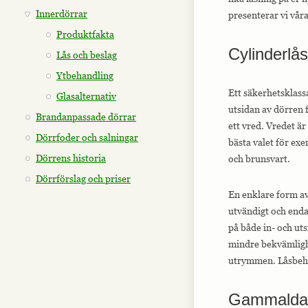
Innerdörrar
presenterar vi våra
Produktfakta
Cylinderlås
Lås och beslag
Ytbehandling
Ett säkerhetsklass
Glasalternativ
utsidan av dörren f
Brandanpassade dörrar
ett vred. Vredet är
Dörrfoder och salningar
bästa valet för ex
Dörrens historia
och brunsvart.
Dörrförslag och priser
En enklare form av
utvändigt och endas
på både in- och ut
mindre bekvämlighe
utrymmen. Låsbehör
Gammaldag