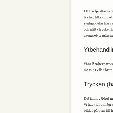
Ett tredje alternat
lås har till skilln
synliga delar har r
och nätta trycke i 
exempelvis mässing
Ytbehandli
Våra låsalternativs
mässing eller brun
Trycken (h
Det finns väldigt 
Vi har valt ut några
bilder på dem till 