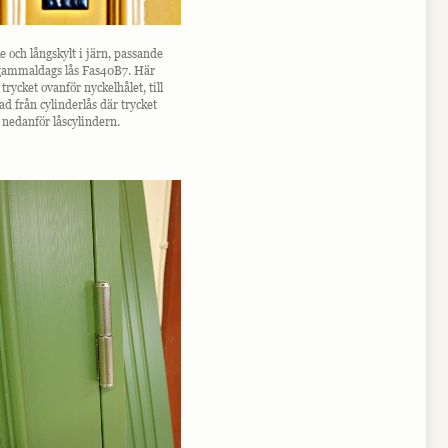
e och långskylt i järn, passande
gammaldags lås Fas40B7. Här
 trycket ovanför nyckelhålet, till
nad från cylinderlås där trycket
r nedanför låscylindern.