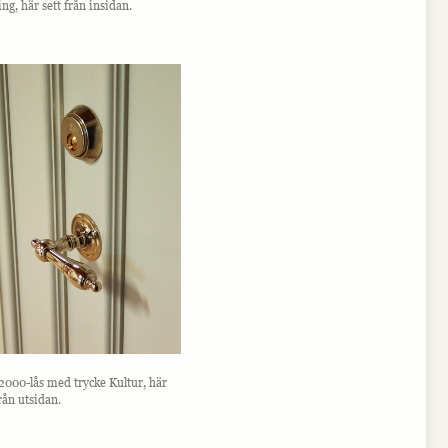
ng, här sett från insidan.
2000-lås med trycke Kultur, här
från utsidan.