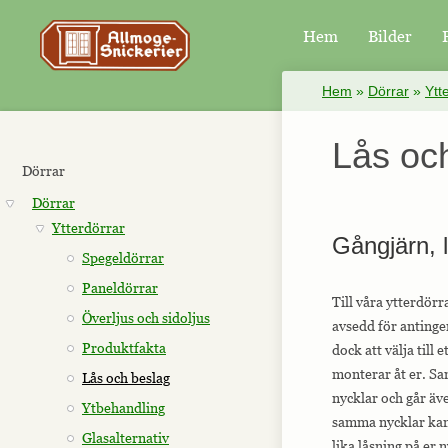
Hem
Bilder
×
Hem
»
Dörrar
»
Ytt
Lås oc
Dörrar
Dörrar
Ytterdörrar
Gångjärn, 
Spegeldörrar
Paneldörrar
Till våra ytterdörr
Överljus och sidoljus
avsedd för antinge
Produktfakta
dock att välja till 
monterar åt er. Sa
Lås och beslag
nycklar och går äve
Ytbehandling
samma nycklar kan a
Glasalternativ
lika låsning på er 