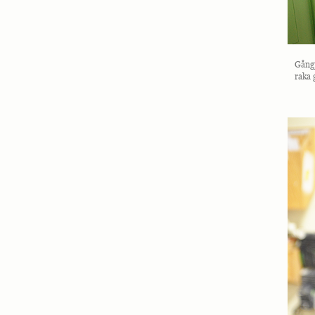
Gångj
raka 