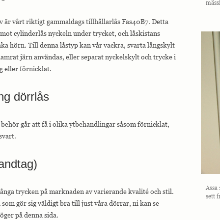
mässi
iv är vårt riktigt gammaldags tillhållarlås Fas40B7. Detta
ad mot cylinderlås nyckeln under trycket, och låskistans
aka hörn. Till denna låstyp kan vår vackra, svarta långskylt
hamrat järn användas, eller separat nyckelskylt och trycke i
 eller förnicklat.
ng dörrlås
 behör går att få i olika ytbehandlingar såsom förnicklat,
svart.
andtag)
Assa 
många trycken på marknaden av varierande kvalité och stil.
sett 
 som gör sig väldigt bra till just våra dörrar, ni kan se
höger på denna sida.