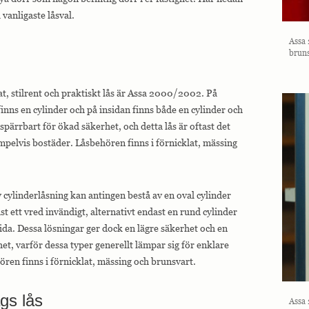
 vanligaste låsval.
Assa 
bruns
at, stilrent och praktiskt lås är Assa 2000/2002. På
inns en cylinder och på insidan finns både en cylinder och
 spärrbart för ökad säkerhet, och detta lås är oftast det
empelvis bostäder. Låsbehören finns i förnicklat, mässing
 cylinderlåsning kan antingen bestå av en oval cylinder
t ett vred invändigt, alternativt endast en rund cylinder
sida. Dessa lösningar ger dock en lägre säkerhet och en
t, varför dessa typer generellt lämpar sig för enklare
en finns i förnicklat, mässing och brunsvart.
s lås
Assa 