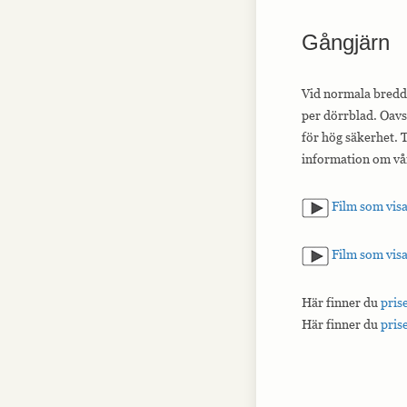
Gångjärn
Vid normala bredde
per dörrblad. Oavs
för hög säkerhet. T
information om vår
Film som visa
Film som visa
Här finner du
pris
Här finner du
pris