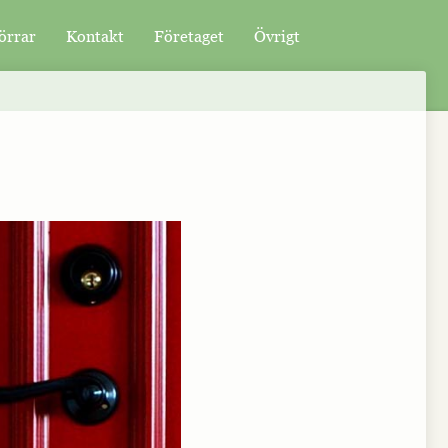
örrar
Kontakt
Företaget
Övrigt