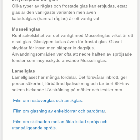
Olika typer av råglas och frostade glas kan erbjudas, etsat
glas är den vanligaste varianten men även
katedralglas (hamrat råglas) är ett vanlig val.
Musselinglas
Runt sekelskiftet var det vanligt med Musselinglas vilket är ett
etsat glas. Glastypen kallas även för frostat glas. Glaset
skyddar för insyn men släpper in dagsljus.
Användningsområden var ofta att nedre hälften av spröjsade
fönster som insynsskydd använde Musselinglas.
Lamellglas
Lamellglaset har många fördelar. Det försvårar inbrott, ger
personsäkerhet, förbättrad ljudisolering och tar bort 98% av
solens blekande UV-strålning på möbler och textiler mm.
Film om restoverglas och antikglas
.
Film om glasning av enkeldörrar och pardörrar
.
Film om skillnaden mellan äkta kittad spröjs och
utanpåliggande spröjs
.