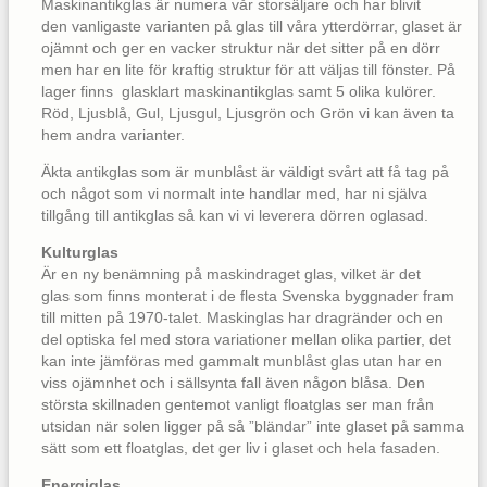
Maskinantikglas är numera vår storsäljare och har blivit
den vanligaste varianten på glas till våra ytterdörrar, glaset är
ojämnt och ger en vacker struktur när det sitter på en dörr
men har en lite för kraftig struktur för att väljas till fönster. På
lager finns glasklart maskinantikglas samt 5 olika kulörer.
Röd, Ljusblå, Gul, Ljusgul, Ljusgrön och Grön vi kan även ta
hem andra varianter.
Äkta antikglas som är munblåst är väldigt svårt att få tag på
och något som vi normalt inte handlar med, har ni själva
tillgång till antikglas så kan vi vi leverera dörren oglasad.
Kulturglas
Är en ny benämning på maskindraget glas, vilket är det
glas som finns monterat i de flesta Svenska byggnader fram
till mitten på 1970-talet. Maskinglas har dragränder och en
del optiska fel med stora variationer mellan olika partier, det
kan inte jämföras med gammalt munblåst glas utan har en
viss ojämnhet och i sällsynta fall även någon blåsa. Den
största skillnaden gentemot vanligt floatglas ser man från
utsidan när solen ligger på så ”bländar” inte glaset på samma
sätt som ett floatglas, det ger liv i glaset och hela fasaden.
Energiglas