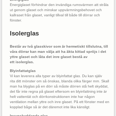
Energiglaset förhindrar den invändiga rumsvärmen att stråla
ut genom glaset och minskar uppvärmningsbehovet och
kallraset från glaset, vanligt tillval till både till dörrar och
fönster.
Isolerglas
Består av två glasskivor som är hermetiskt tillslutna, till
våra dörrar kan man välja att ha äkta kittad spröjs i det
yttre glaset och låta det inre glaset bestå av
ett isolerglas.
Blyinfattatglas
Vi kan leverera alla typer av blyinfattat glas. Du kan själv
rita ditt mönster om så önskas, blanda olika färger mm. Skall
man ha blyglas på en dörr så måste dörren stå helt skyddat,
det får inte regna på glaset eftersom en blyinfattning inte är
helt vattentät och dörrkonstruktionen inte har någon
ventilation mellan yttre och inre glaset. På ett fönster med en
kopplad båge så är det däremot inte lika känsligt.
Insynskyddande glas