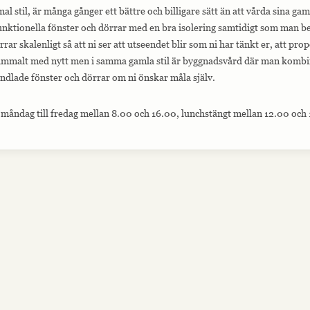
l stil, är många gånger ett bättre och billigare sätt än att vårda sina gam
unktionella fönster och dörrar med en bra isolering samtidigt som man beh
rar skalenligt så att ni ser att utseendet blir som ni har tänkt er, att pro
ammalt med nytt men i samma gamla stil är byggnadsvård där man kombine
ndlade fönster och dörrar om ni önskar måla själv.
 måndag till fredag mellan 8.00 och 16.00, lunchstängt mellan 12.00 och