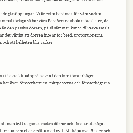
tade glasöppningar. Vi är extra berömda för våra vackra
 gammal förlaga så har våra Pardörrar dubbla möteslister, det
 än den passiva dörren, på så sätt man kan vi tillverka smala
r det viktigt att dörren inte är för bred, proportionerna
 och att helheten blir vacker.
att få äkta kittad spröjs även i den inre fönsterbågen,
sen har även fönsterkarmen, mittposterna och fönsterbågarna.
att man bytt ut gamla vackra dörrar och fönster till något
t restaurera eller ersätta med nytt. Att köpa nya fönster och