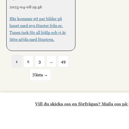
2025-04-08 19:46
​Här kommer ett par bilder på
Nödvändiga
Nödvändiga
huset med nya fönster från er.
cookies är
Tusen tack för all hjälp och vi är
avgörande för
webbplatsens
jätte nöjda med fönstren.
grundläggande
funktioner och
webbplatsen
fungerar inte
1
2
3
…
49
på det avsedda
sättet utan
dem. Dessa
Nästa →
cookies lagrar
inga personligt
identifierbara
uppgifter.
Vill du skicka oss en förfrågan? Maila oss på:
Statistik
Statistik-cookies
används för att
förstå hur besökare