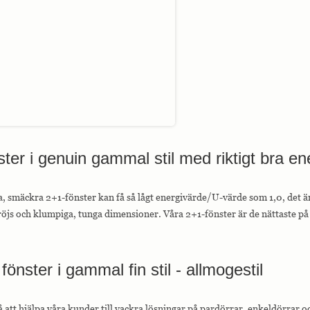
ter i genuin gammal stil med riktigt bra en
a, smäckra 2+1-fönster kan få så lågt energivärde/U-värde som 1,0, det är
öjs och klumpiga, tunga dimensioner. Våra 2+1-fönster är de nättaste p
fönster i gammal fin stil - allmogestil
på att hjälpa våra kunder till vackra lösningar på pardörrar, enkeldörrar oc