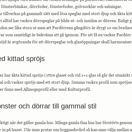
 fönsterbänkar, dörrfoder, fönsterfoder, golvsocklar och salningar.
 tillverkas på gammalt sätt med lösa speglar med stort djup och äkta kit
i alltid har vackra dörrspeglar på både ut- och insidan av dörren. Enligt
aden ser lika stora ut men att Pardörrens gångdörr är drygt 10 cm bredare
ar som samtidigt är bekväma att gå igenom. För att få en vacker Pardörr ä
öjd är avgörande för att dörrspeglar och glasöppningar skall harmonisera
d kittad spröjs
 har äkta kittad spröjs i yttre glaset och vid 1+1-glas så går det utmärkt 
al och vacker spröjs med ett stort djup. Samma vackra profil som spröj
r finns med Allmogeprofil eller med Kulturprofil.
ster och dörrar till gammal stil
ktigt när det gäller gamla hus. Många gamla fina hus har förstörts genom 
ar in på huset. När man pratar om byggnadsvård så kan man välja mellan at