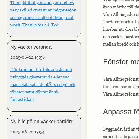
Thought that you and your fellow
även måttbeställda
very skilled craftsmen might enjoy
Våra Allmogedörrar
seeing some results of their great
Pardörrar och att v
work. Thanks for all, Ted
innebär att dörrbl
och vackra pardörr
mellan bredd och h
Ny vacker veranda
2025-06-22 19:58
Fönster me
Här kommer lite bilder från min
nybyggda glasveranda eller vad
Våra Allmogefönster
man skall kalla den!Är så nöjd och
fönstren har en sm
fönster samt dörrar är så
Våra Allmogefönste
fantastiska!!
Anpassa fön
Ny bild på en vacker pardörr
Byggnadsvård är vi
2025-06-22 19:54
som inte alls pass