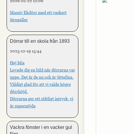
2026-01-22 12:06
Massiv Ekdörr med ett vackert
järngaller
Dörrar till en skola från 1893
2025-12-19 15:44
Hej Mia
Lovade dig en bild när dörrarna var
uppe. Det är de nu och är jättefina.
Väldigt glad för att vi valde högre
dörrhöjd.
Dörrarna ger ett ståtligt intryck, vi
är supernöjda
Vackra fönster i en vacker gul
färg