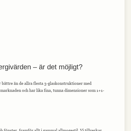
ergivärden – är det möjligt?
 bättre än de allra flesta 3-glaskonstruktioner med
å marknaden och har lika fina, tunna dimensioner som 1+1-
h fönster, framför allt i gammal allmogestil. Vi tillverkar