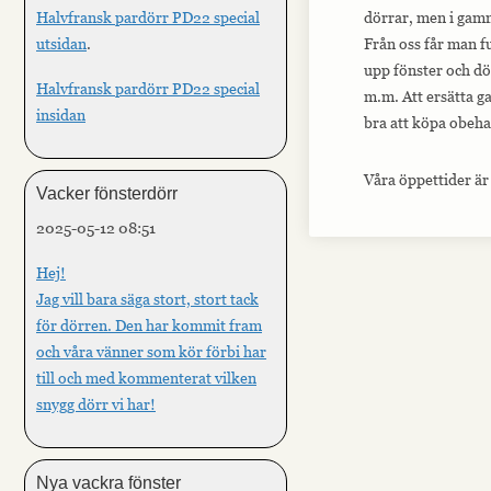
dörrar, men i gamma
Halvfransk pardörr PD22 special
Från oss får man f
utsidan
.
upp fönster och dör
Halvfransk pardörr PD22 special
m.m. Att ersätta g
insidan
bra att köpa obeha
Våra öppettider är
Vacker fönsterdörr
2025-05-12 08:51
Hej!
Jag vill bara säga stort, stort tack
för dörren. Den har kommit fram
och våra vänner som kör förbi har
till och med kommenterat vilken
snygg dörr vi har!
Nya vackra fönster