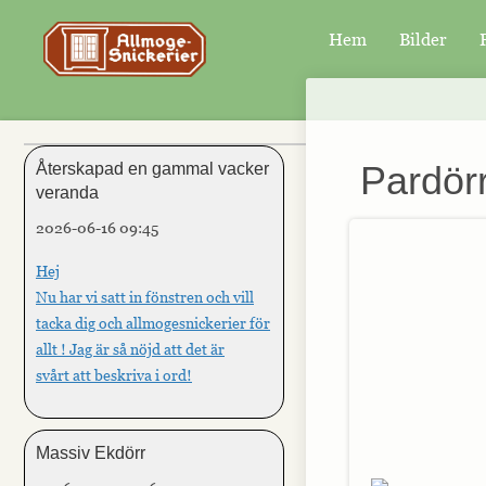
Hem
Bilder
×
Pardörr
Återskapad en gammal vacker
veranda
2026-06-16 09:45
Hej
Nu har vi satt in fönstren och vill
tacka dig och allmogesnickerier för
allt ! Jag är så nöjd att det är
svårt att beskriva i ord!
Massiv Ekdörr