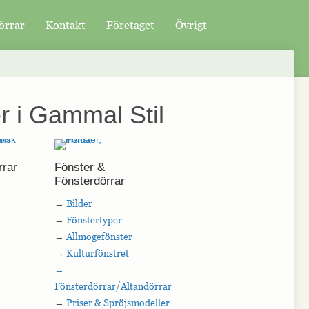
örrar
Kontakt
Företaget
Övrigt
r i Gammal Stil
rrar
Fönster &
Fönsterdörrar
→
Bilder
→
Fönstertyper
→
Allmogefönster
→
Kulturfönstret
→
Fönsterdörrar/Altandörrar
→
Priser & Spröjsmodeller