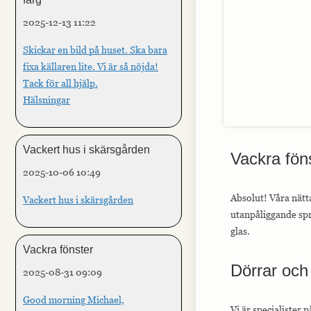
2025-12-13 11:22
Skickar en bild på huset. Ska bara
fixa källaren lite. Vi är så nöjda!
Tack för all hjälp.
Hälsningar
Vackert hus i skärsgården
Vackra föns
2025-10-06 10:49
Absolut! Våra nätt
Vackert hus i skärsgården
utanpåliggande spr
glas.
Vackra fönster
Dörrar och 
2025-08-31 09:09
Good morning Michael,
Vi är specialister 