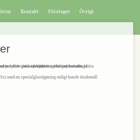
örrar
Kontakt
Företaget
Övrigt
ter
D22 med en specialglasöppning enligt kunds önskemål