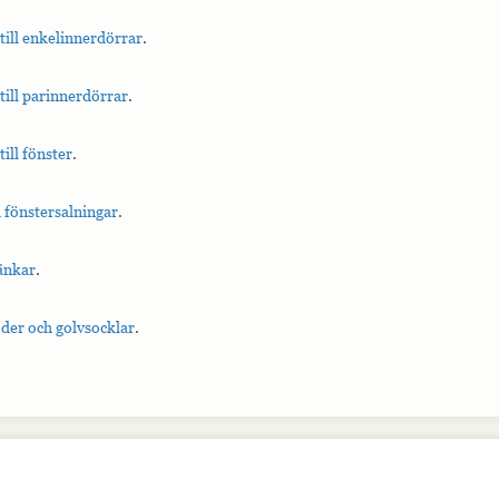
 till enkelinnerdörrar
.
 till parinnerdörrar
.
till fönster
.
h fönstersalningar
.
änkar
.
oder och golvsocklar
.