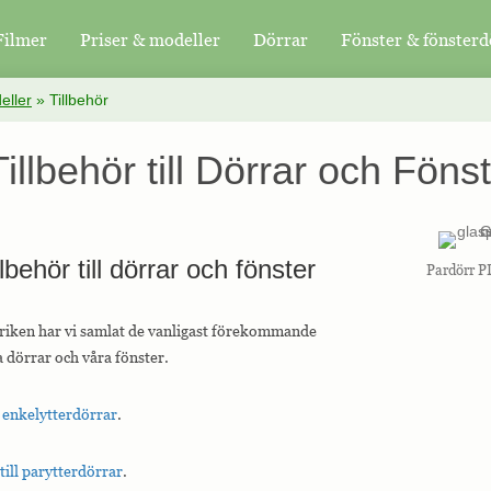
Filmer
Priser & modeller
Dörrar
Fönster & fönsterd
eller
»
Tillbehör
Tillbehör till Dörrar och Föns
illbehör till dörrar och fönster
Pardörr P
riken har vi samlat de vanligast förekommande
ra dörrar och våra fönster.
ll enkelytterdörrar
.
 till parytterdörrar
.