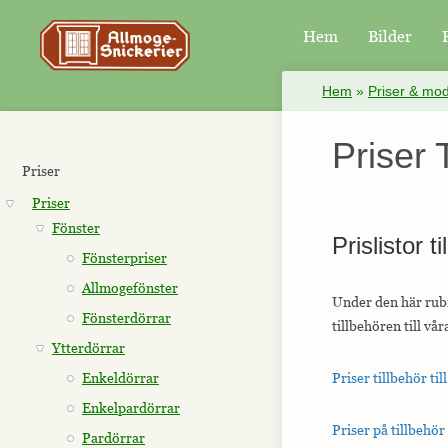
Hem
Bilder
×
Hem
»
Priser & mod
Priser 
Priser
Priser
Fönster
Prislistor t
Fönsterpriser
Allmogefönster
Under den här rub
Fönsterdörrar
tillbehören till vå
Ytterdörrar
Enkeldörrar
Priser tillbehör ti
Enkelpardörrar
Priser på tillbehör
Pardörrar