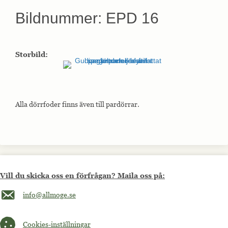
Bildnummer: EPD 16
Storbild:
Alla dörrfoder finns även till pardörrar.
Vill du skicka oss en förfrågan? Maila oss på:
Maila oss på info@allmoge.se
info@allmoge.se
Cookies-inställningar
Cookies-inställningar