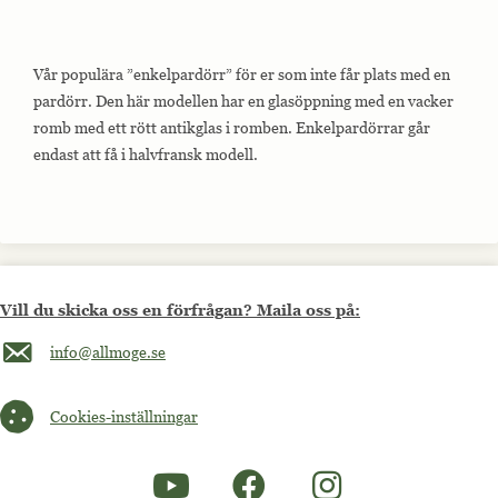
Vår populära ”enkelpardörr” för er som inte får plats med en
pardörr. Den här modellen har en glasöppning med en vacker
romb med ett rött antikglas i romben. Enkelpardörrar går
endast att få i halvfransk modell.
Vill du skicka oss en förfrågan? Maila oss på:
Maila oss på info@allmoge.se
info@allmoge.se
Cookies-inställningar
Cookies-inställningar