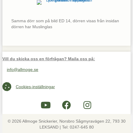
Samma dörr som på bild ED 14, dörren visas från insidan
dörren har Muslinglas
Vill du skicka oss en förfrågan? Maila oss på:
info@allmoge.se
Maila oss på info@allmoge.se
Cookies-inställningar
Cookies-inställningar
© 2026 Allmoge Snickerier, Norsbro Sågmyravägen 22, 793 30
LEKSAND | Tel: 0247-645 80