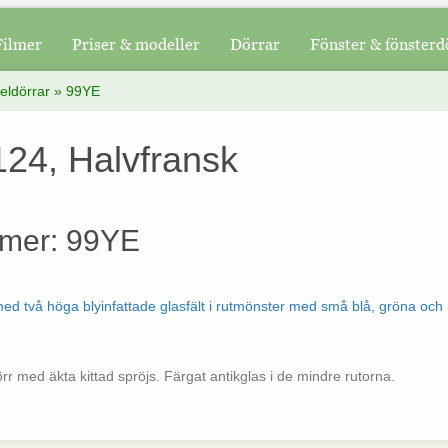
Filmer
Priser & modeller
Dörrar
Fönster & fönsterd
eldörrar
»
99YE
24, Halvfransk
mer: 99YE
rr med äkta kittad spröjs. Färgat antikglas i de mindre rutorna.