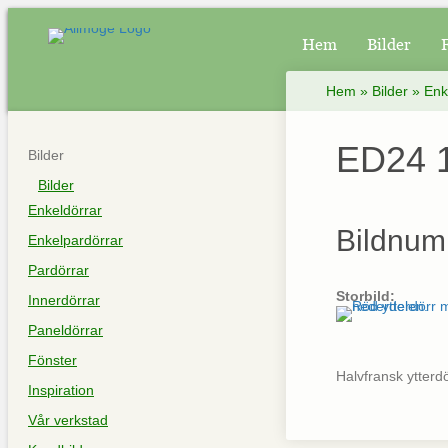
Hem
Bilder
Hem
»
Bilder
»
Enk
ED24 1
Bilder
Bilder
Enkeldörrar
Bildnum
Enkelpardörrar
Pardörrar
Storbild:
Innerdörrar
Paneldörrar
Fönster
Halvfransk ytterdö
Inspiration
Vår verkstad