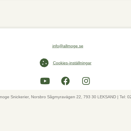
info@allmoge.se
Maila oss på info@allmoge.se
Cookies-inställningar
Cookies-inställningar
lmoge Snickerier, Norsbro Sågmyravägen 22, 793 30 LEKSAND | Tel: 0