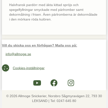
Halvfransk pardörr med äkta kittad spröjs och
spegelfyllningar smyckade med pärlromber samt
dekormålning i frisen. Även pärlromberna är dekormålade
i den mörkare röda kulören.
Vill du skicka oss en förfrågan? Maila oss på:
info@allmoge.se
Maila oss på info@allmoge.se
Cookies-inställningar
Cookies-inställningar
© 2026 Allmoge Snickerier, Norsbro Sågmyravägen 22, 793 30
LEKSAND | Tel: 0247-645 80