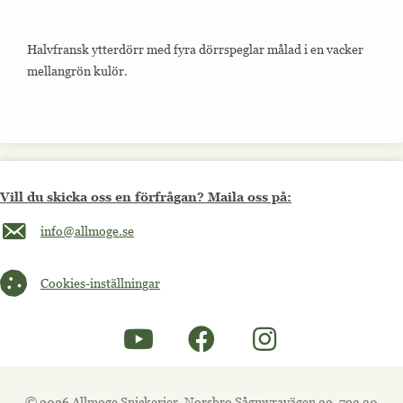
Halvfransk ytterdörr med fyra dörrspeglar målad i en vacker
mellangrön kulör.
Vill du skicka oss en förfrågan? Maila oss på:
Maila oss på info@allmoge.se
info@allmoge.se
Cookies-inställningar
Cookies-inställningar
© 2026 Allmoge Snickerier, Norsbro Sågmyravägen 22, 793 30