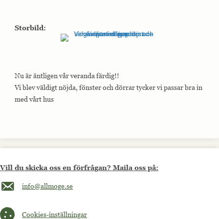
Storbild:
Nu är äntligen vår veranda färdig!!
Vi blev väldigt nöjda, fönster och dörrar tycker vi passar bra in
med vårt hus
Vill du skicka oss en förfrågan? Maila oss på:
Maila oss på info@allmoge.se
info@allmoge.se
Cookies-inställningar
Cookies-inställningar