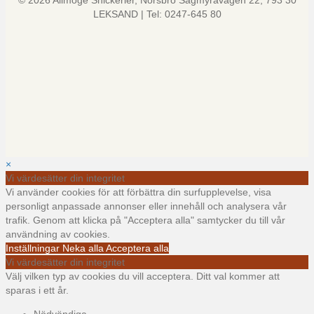
© 2026 Allmoge Snickerier, Norsbro Sågmyravägen 22, 793 30
LEKSAND | Tel: 0247-645 80
×
Vi värdesätter din integritet
Vi använder cookies för att förbättra din surfupplevelse, visa
personligt anpassade annonser eller innehåll och analysera vår
trafik. Genom att klicka på "Acceptera alla" samtycker du till vår
användning av cookies.
Inställningar
Neka alla
Acceptera alla
Vi värdesätter din integritet
Välj vilken typ av cookies du vill acceptera. Ditt val kommer att
sparas i ett år.