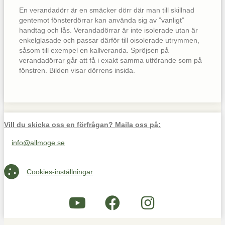
En verandadörr är en smäcker dörr där man till skillnad
gentemot fönsterdörrar kan använda sig av ”vanligt”
handtag och lås. Verandadörrar är inte isolerade utan är
enkelglasade och passar därför till oisolerade utrymmen,
såsom till exempel en kallveranda. Spröjsen på
verandadörrar går att få i exakt samma utförande som på
fönstren. Bilden visar dörrens insida.
Vill du skicka oss en förfrågan? Maila oss på:
info@allmoge.se
Maila oss på info@allmoge.se
Cookies-inställningar
Cookies-inställningar