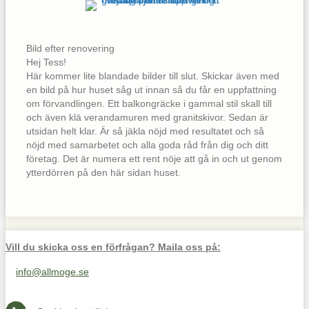
Bild efter renovering
Hej Tess!
Här kommer lite blandade bilder till slut. Skickar även med
en bild på hur huset såg ut innan så du får en uppfattning
om förvandlingen. Ett balkongräcke i gammal stil skall till
och även klä verandamuren med granitskivor. Sedan är
utsidan helt klar. Är så jäkla nöjd med resultatet och så
nöjd med samarbetet och alla goda råd från dig och ditt
företag. Det är numera ett rent nöje att gå in och ut genom
ytterdörren på den här sidan huset.
Vill du skicka oss en förfrågan? Maila oss på:
info@allmoge.se
Maila oss på info@allmoge.se
Cookies-inställningar