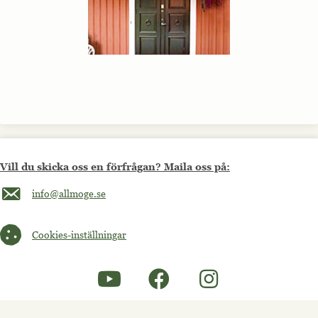
Vill du skicka oss en förfrågan? Maila oss på:
Maila oss på info@allmoge.se
info@allmoge.se
Cookies-inställningar
Cookies-inställningar