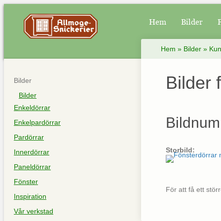
Hem
Bilder
Hem
»
Bilder
»
Kun
Bilder 
Bilder
Bilder
Enkeldörrar
Bildnum
Enkelpardörrar
Pardörrar
Storbild:
Innerdörrar
Paneldörrar
Fönster
För att få ett stö
Inspiration
Vår verkstad