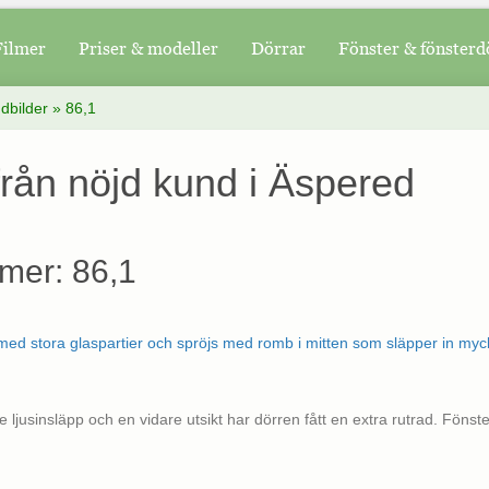
Filmer
Priser & modeller
Dörrar
Fönster & fönsterd
dbilder
»
86,1
från nöjd kund i Äspered
mer: 86,1
rre ljusinsläpp och en vidare utsikt har dörren fått en extra rutrad. Föns