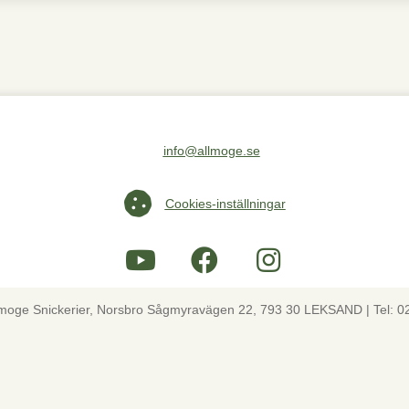
info@allmoge.se
Maila oss på info@allmoge.se
Cookies-inställningar
Cookies-inställningar
lmoge Snickerier, Norsbro Sågmyravägen 22, 793 30 LEKSAND | Tel: 0