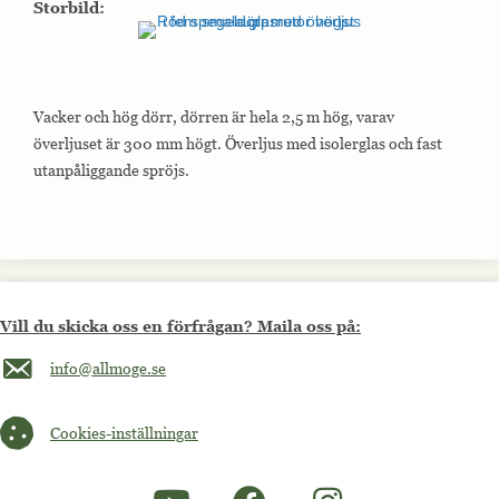
Storbild:
Vacker och hög dörr, dörren är hela 2,5 m hög, varav
överljuset är 300 mm högt. Överljus med isolerglas och fast
utanpåliggande spröjs.
Vill du skicka oss en förfrågan? Maila oss på:
Maila oss på info@allmoge.se
info@allmoge.se
Cookies-inställningar
Cookies-inställningar