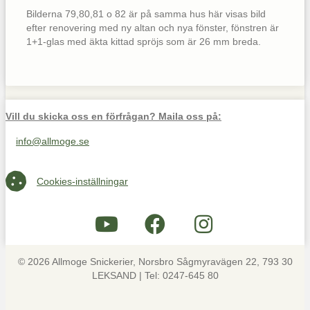
Bilderna 79,80,81 o 82 är på samma hus här visas bild
efter renovering med ny altan och nya fönster, fönstren är
1+1-glas med äkta kittad spröjs som är 26 mm breda.
Vill du skicka oss en förfrågan? Maila oss på:
info@allmoge.se
Maila oss på info@allmoge.se
Cookies-inställningar
Cookies-inställningar
© 2026 Allmoge Snickerier, Norsbro Sågmyravägen 22, 793 30
LEKSAND | Tel: 0247-645 80