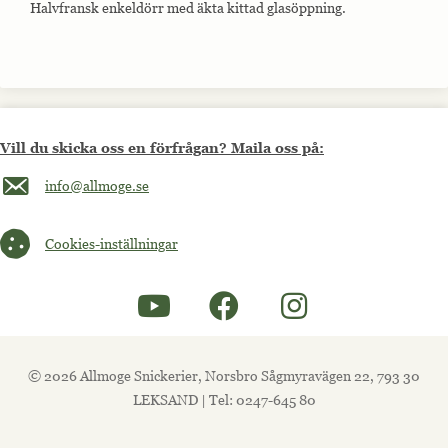
Halvfransk enkeldörr med äkta kittad glasöppning.
Vill du skicka oss en förfrågan? Maila oss på:
Maila oss på info@allmoge.se
info@allmoge.se
Cookies-inställningar
Cookies-inställningar
© 2026 Allmoge Snickerier, Norsbro Sågmyravägen 22, 793 30
LEKSAND | Tel: 0247-645 80